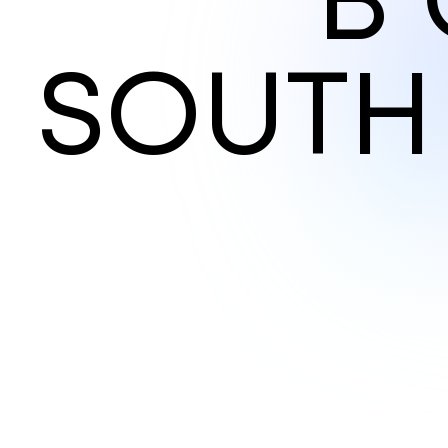
В
S
O
U
T
H