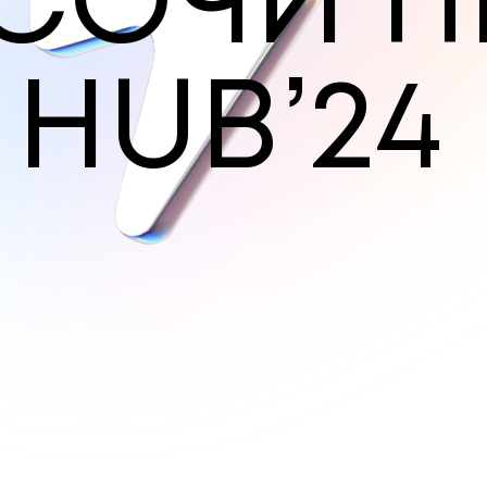
С
О
Ч
И
П
H
U
B
’
2
4