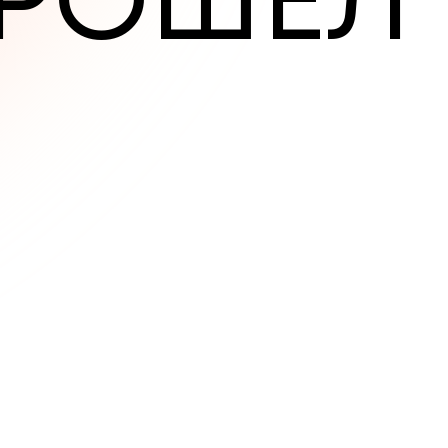
Р
О
Ш
Ё
Л