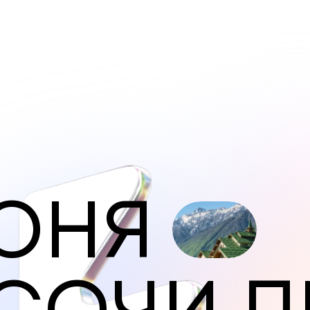
Ю
Н
Я