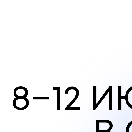
8
−
1
2
И